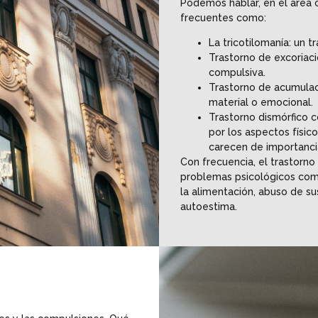
Podemos hablar, en el área 
frecuentes como:
La tricotilomanía: un t
Trastorno de excoriaci
compulsiva.
Trastorno de acumulac
material o emocional.
Trastorno dismórfico c
por los aspectos físic
carecen de importanci
Con frecuencia, el trastorn
problemas psicológicos como 
la alimentación, abuso de su
autoestima.