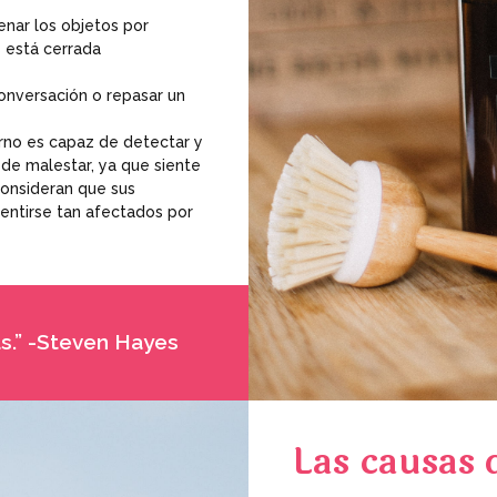
nar los objetos por
 está cerrada
conversación o repasar un
orno es capaz de detectar y
 de malestar, ya que siente
consideran que sus
sentirse tan afectados por
ás.” -Steven Hayes
Las causas 