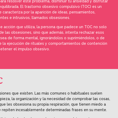
ara resolver este problema, disminuir tu ansiedad y disfrutar
equilibrada. El trastorno obsesivo compulsivo (TOC) es un
 caracteriza por la aparición de ideas, pensamientos,
ntes e intrusivos, llamados obsesiones.
 acción que utiliza, la persona que padece un TOC no solo
 de las obsesiones, sino que además, intenta rechazar esos
sea de forma mental, ignorándolos o suprimiéndolos, o de
 la ejecución de rituales y comportamientos de contención
detener el impulso obsesivo.
C
esiones que existen. Las más comunes o habituales suelen
mpieza, la organización y la necesidad de comprobar las cosas,
ue les obsesiona su propia respiración, que tienen miedo a
e repiten incesablemente determinadas frases en su mente.