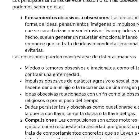
Los principales síntomas de este trastorno son las obsesio
podemos saber de ellas:
Pensamientos obsesivos u obsesiones
: Las obsesio
forma de ideas, pensamientos, imágenes o impulsos r
que se caracterizan por ser intrusivos, inapropiados y
hecho, suelen generar un malestar emocional intenso
reconoce que se trata de ideas o conductas irraciona
evitarlas.
Las obsesiones pueden manifestarse de distintas maneras:
Miedos o temores obsesivos e irracionales, como el 
contraer una enfermedad.
Impulsos obsesivos de carácter agresivo o sexual, po
hacerle daño a un hijo o la recurrencia de una imagen 
Ideas obsesivas relacionadas con un fin como la obsesi
religiosos o por el paso del tiempo.
Dudas persistentes y obsesivas como cuestionarse a s
la puerta con llave, cerrar la ducha o la llave del gas.
Compulsiones
: Las compulsiones son actos motores
ejecuta como respuesta a la ansiedad que genera un
trata de comportamientos concretos que se llevan a ca