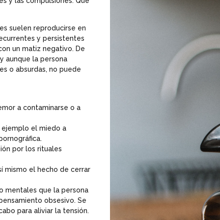
nes y las compulsiones. Qué
nes suelen reproducirse en
ecurrentes y persistentes
 con un matiz negativo. De
 y aunque la persona
les o absurdas, no puede
temor a contaminarse o a
r ejemplo el miedo a
pornográfica.
ón por los rituales
í mismo el hecho de cerrar
 o mentales que la persona
 pensamiento obsesivo. Se
bo para aliviar la tensión.