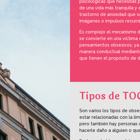
psicológicas que necesitas p
de una vida más tranquila y 
trastorno de ansiedad que se
imágenes o impulsos recurre
Es complejo el mecanismo de
se convierte en una víctima
pensamientos obsesivos, ya 
manera conductual mediante
que tienen el propósito de 
Tipos de TO
Son varios los tipos de obs
estar relacionadas con la li
pero también hay personas q
hacerle daño a alguien o qu