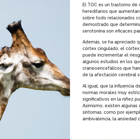
El TOC es un trastorno de o
hereditarios que aumentan 
sobre todo relacionados co
demostrado que determinad
serotonina son eficaces par
Además, se ha apreciado q
córtex cingulado, el córtex
puede incrementar el ries
algunos estudios en los q
craneoencefálicos que han
de la afectación cerebral 
Al igual, que la influencia
normas morales muy estrict
significativos en la niñez
Asimismo, existen algunas 
síntomas, como por ejemplo: 
ambivalencia, la ansiedad d