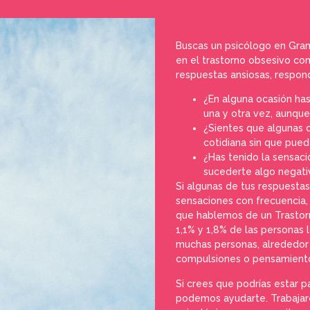
Buscas un psicólogo en Gran
en el trastorno obsesivo com
respuestas ansiosas, respond
¿En alguna ocasión ha
una y otra vez, aunque
¿Sientes que algunas d
cotidiana sin que pue
¿Has tenido la sensaci
sucederte algo negati
Si algunas de tus respuestas
sensaciones con frecuencia, 
que hablemos de un Trastorn
1,1% y 1,8% de las personas
muchas personas, alrededor 
compulsiones o pensamiento
Si crees que podrías estar 
podemos ayudarte. Trabajare