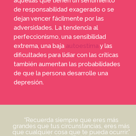
aquellas que tienen un sentimiento
de responsabilidad exagerado o se
dejan vencer fácilmente por las
adversidades. La tendencia al
perfeccionismo, una sensibilidad
extrema, una baja
autoestima
y las
dificultades para lidiar con las críticas
también aumentan las probabilidades
de que la persona desarrolle una
depresión.
“Recuerda siempre que eres más
grandes que tus circunstancias, eres más
que cualquier cosa que te pueda ocurrir.”