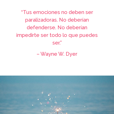
“Tus emociones no deben ser
paralizadoras. No deberían
defenderse. No deberían
impedirte ser todo lo que puedes
ser.”
– Wayne W. Dyer