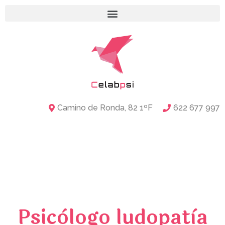
Camino de Ronda, 82 1ºF
622 677 997
Psicòlogo ludopatìa